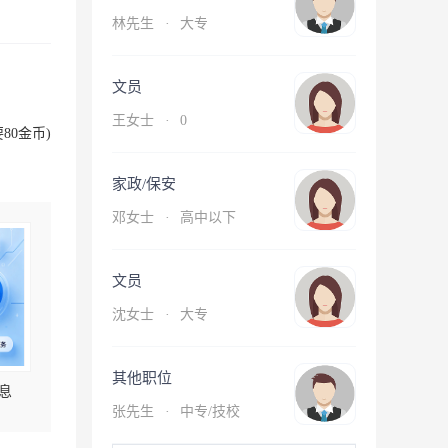
林先生
·
大专
文员
王女士
·
0
80金币)
家政/保安
邓女士
·
高中以下
文员
沈女士
·
大专
其他职位
息
张先生
·
中专/技校