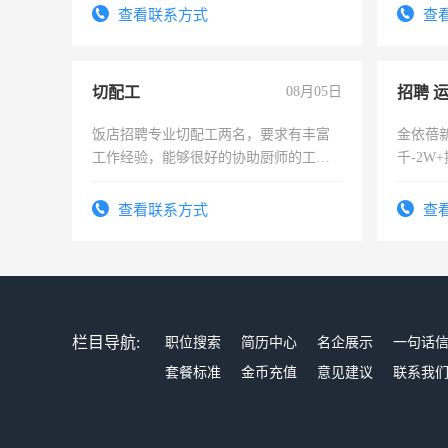
宿，免
查看联系方式
查
25号准
切配工
08月05日
招聘 
饭店招聘专业切配工两名，要求有丰富
金依蓓
工作经验，能够很好的协助厨师的工
千-2W
作。包吃住，每月有公休，工资3500-
供住宿
4500。
抖音官方
查看联系方式
查
成（上
18032
栏目导航:
职位搜索
简历中心
名企展示
一句话
套餐标准
金币充值
意见建议
联系我