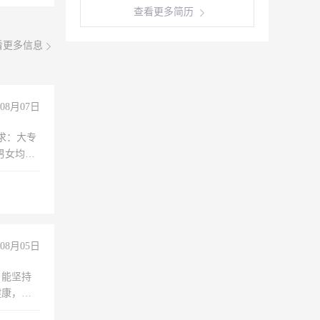
查看更多简历
看更多信息
08月07日
求：大专
男女均
过医药代
+绩效，
08月05日
，能坚持
健康，有
无犯罪记