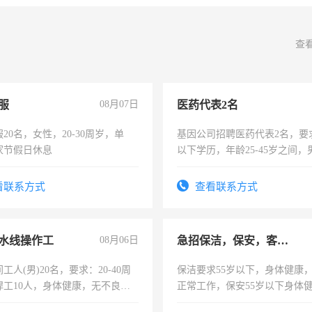
查
服
08月07日
医药代表2名
20名，女性，20-30周岁，单
基因公司招聘医药代表2名，要
家节假日休息
以下学历，年龄25-45岁之间，
可，需要具有营销经验，从事
表或者有医学资质的优先，底薪
看联系方式
查看联系方式
交五险。
水线操作工
08月06日
急招保洁，保安，客服，工程
工人(男)20名，要求：20-40周
保洁要求55岁以下，身体健康
焊工10人，身体健康，无不良嗜
正常工作，保安55岁以下身体
：4500-7000元，标准八人间住
责任心形象端庄，遵纪守法，