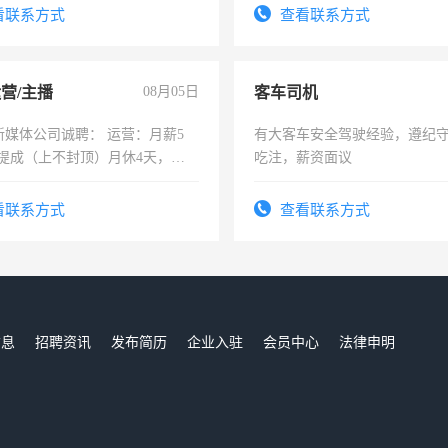
费发放劳保用品，两班倒，每月
录，客服要求45岁以下高中以
看联系方式
查看联系方式
时发放工资，工作时间10小时
懂电脑工作认真，性格开朗有
能力，工程，懂水电维修。
运营/主播
08月05日
客车司机
新媒体公司诚聘： 运营：月薪5
有大客车安全驾驶经验，遵纪
+提成（上不封顶）月休4天，提
吃注，薪资面议
，新手小白免费培训（由快手及
培训） 主播：月薪8千-1W+提
看联系方式
查看联系方式
不封顶） 电话：：牛女生
977310（微信同号）
信息
招聘资讯
发布简历
企业入驻
会员中心
法律申明
们